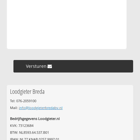
Versturen »
Loodgieter Breda
Tel: 076-2059100
Mail:
info@loodgieterbredabv.nl
Bedrijfsgegevens Loodgieter.nl
KVK: 73123684
BTW: NL8593.64.537.B01
IBAN: NL77 KNAB 0257 9997 01