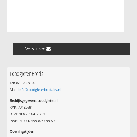
Versturen »
Loodgieter Breda
Tel: 076-2059100
Mail:
info@loodgieterbredabv.nl
Bedrijfsgegevens Loodgieter.nl
KVK: 73123684
BTW: NL8593.64.537.B01
IBAN: NL77 KNAB 0257 9997 01
Openingstijden