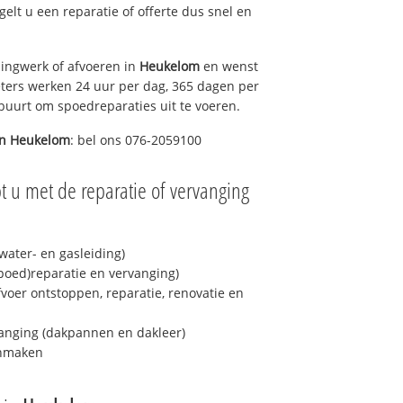
egelt u een reparatie of offerte dus snel en
ingwerk of afvoeren in
Heukelom
en wenst
eters werken 24 uur per dag, 365 dagen per
e buurt om spoedreparaties uit te voeren.
in
Heukelom
: bel ons 076-2059100
t u met de reparatie of vervanging
ater- en gasleiding)
spoed)reparatie en vervanging)
fvoer ontstoppen, reparatie, renovatie en
anging (dakpannen en dakleer)
onmaken