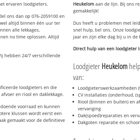
et ervaren loodgieters.
Heukelom
aan de lijn. Bij ons r
gemakkelijk!
? Bel ons dan op 076-2059100 en
ijwel altijd binnen één uur ter
Dus heeft u problemen met leid
nen alle lekkages,
snel hulp, bel ons. Onze loodgi
en no time oplossen. Altijd
jaar en zijn elke dag bij u in d
Direct hulp van een loodgieter 
ij hebben 24/7 verschillende
Loodgieter
Heukelom
help
van:
ficeerde loodgieters en die
Loodgieterswerkzaamheden (w
afvoer en riool en daklekkage.
CV installaties (onderhoud, (
Riool (binnen en buiten) en a
oldoende voorraad en kunnen
vervanging
otere klussen wordt eerst een
Dak(spoed)reparaties en verv
aak gemaakt voor de definitieve
Dakgoten reparatie en scho