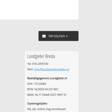
Versturen »
Loodgieter Breda
Tel: 076-2059100
Mail:
info@loodgieterbredabv.nl
Bedrijfsgegevens Loodgieter.nl
KVK: 73123684
BTW: NL8593.64.537.B01
IBAN: NL77 KNAB 0257 9997 01
Openingstijden
Wij zijn iedere dag bereikbaar!