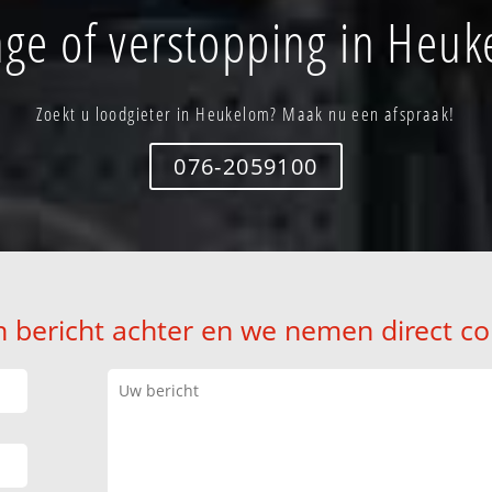
ge of verstopping in Heu
Zoekt u loodgieter in Heukelom? Maak nu een afspraak!
076-2059100
n bericht achter en we nemen direct co