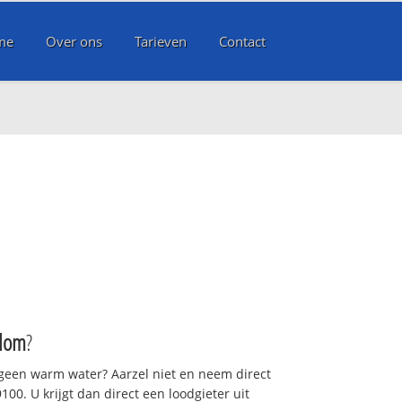
me
Over ons
Tarieven
Contact
lom
?
 geen warm water? Aarzel niet en neem direct
00. U krijgt dan direct een loodgieter uit