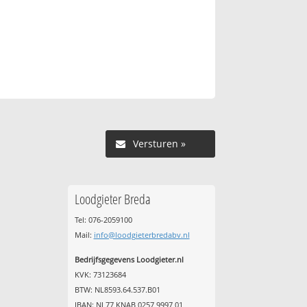
Versturen »
Loodgieter Breda
Tel: 076-2059100
Mail:
info@loodgieterbredabv.nl
Bedrijfsgegevens Loodgieter.nl
KVK: 73123684
BTW: NL8593.64.537.B01
IBAN: NL77 KNAB 0257 9997 01