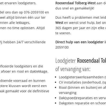
et ervaren loodgieters.
Roosendaal Tolberg-West
aan de
dus snel en gemakkelijk!
? Bel ons dan op 076-2059100 en
ijwel altijd binnen één uur ter
Dus heeft u problemen met leid
nen alle lekkages,
West
en wenst snel hulp, bel on
en no time oplossen. Altijd
365 dagen per jaar en zijn elke
te voeren.
ij hebben 24/7 verschillende
Direct hulp van een loodgieter 
2059100
Loodgieter
Roosendaal To
ficeerde loodgieters en die
of vervanging van:
afvoer en riool en daklekkage.
Loodgieterswerkzaamheden (w
oldoende voorraad en kunnen
CV installaties (onderhoud, (
otere klussen wordt eerst een
Riool (binnen en buiten) en a
aak gemaakt voor de definitieve
vervanging
Dak(spoed)reparaties en verv
Dakgoten reparatie en scho