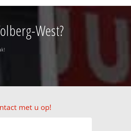
Tolberg-West?
ak!
ntact met u op!