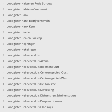
›
Loodgieter Halsteren Rode Schouw
›
Loodgieter Halsteren Vrederust
›
Loodgieter Hank
›
Loodgieter Hank Bedrijventerrein
›
Loodgieter Hank Kern
›
Loodgieter Heerle
›
Loodgieter Hei- en Boeicop
›
Loodgieter Heijningen
›
Loodgieter Hekelingen
›
Loodgieter Hellevoetsluis
›
Loodgieter Hellevoetsluis Altena
›
Loodgieter Hellevoetsluis Bloemenbuurt
›
Loodgieter Hellevoetsluis Centrumgebied-Oost
›
Loodgieter Hellevoetsluis Centrumgebied-West
›
Loodgieter Hellevoetsluis De Kooistee
›
Loodgieter Hellevoetsluis De vesting
›
Loodgieter Hellevoetsluis Dichters- en Schrijversbuurt
›
Loodgieter Hellevoetsluis Dorp en Hoonaart
›
Loodgieter Hellevoetsluis Glaciswijk