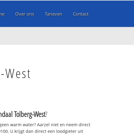
me
Over ons
Tarieven
Contact
g-West
daal Tolberg-West
?
 geen warm water? Aarzel niet en neem direct
00. U krijgt dan direct een loodgieter uit