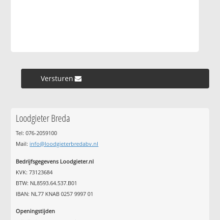
Versturen »
Loodgieter Breda
Tel: 076-2059100
Mail:
info@loodgieterbredabv.nl
Bedrijfsgegevens Loodgieter.nl
KVK: 73123684
BTW: NL8593.64.537.B01
IBAN: NL77 KNAB 0257 9997 01
Openingstijden