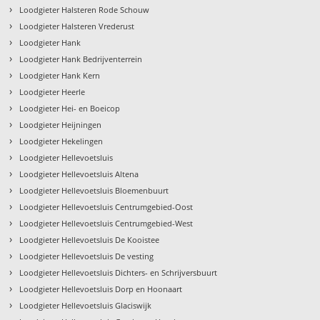
›
Loodgieter Halsteren Rode Schouw
›
Loodgieter Halsteren Vrederust
›
Loodgieter Hank
›
Loodgieter Hank Bedrijventerrein
›
Loodgieter Hank Kern
›
Loodgieter Heerle
›
Loodgieter Hei- en Boeicop
›
Loodgieter Heijningen
›
Loodgieter Hekelingen
›
Loodgieter Hellevoetsluis
›
Loodgieter Hellevoetsluis Altena
›
Loodgieter Hellevoetsluis Bloemenbuurt
›
Loodgieter Hellevoetsluis Centrumgebied-Oost
›
Loodgieter Hellevoetsluis Centrumgebied-West
›
Loodgieter Hellevoetsluis De Kooistee
›
Loodgieter Hellevoetsluis De vesting
›
Loodgieter Hellevoetsluis Dichters- en Schrijversbuurt
›
Loodgieter Hellevoetsluis Dorp en Hoonaart
›
Loodgieter Hellevoetsluis Glaciswijk