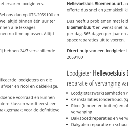
et ervaren loodgieters.
Hellevoetsluis Bloemenbuurt
aan
offerte dus snel en gemakkelijk!
? Bel ons dan op 076-2059100 en
ijwel altijd binnen één uur ter
Dus heeft u problemen met leid
nen alle lekkages,
Bloemenbuurt
en wenst snel hu
en no time oplossen. Altijd
per dag, 365 dagen per jaar en z
spoedreparaties uit te voeren.
ij hebben 24/7 verschillende
Direct hulp van een loodgieter 
2059100
Loodgieter
Hellevoetsluis
ficeerde loodgieters en die
reparatie of vervanging va
afvoer en riool en daklekkage.
Loodgieterswerkzaamheden (w
oldoende voorraad en kunnen
CV installaties (onderhoud, (
otere klussen wordt eerst een
Riool (binnen en buiten) en a
aak gemaakt voor de definitieve
vervanging
Dak(spoed)reparaties en verv
Dakgoten reparatie en scho