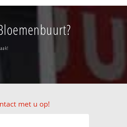
s Bloemenbuurt?
raak!
ntact met u op!