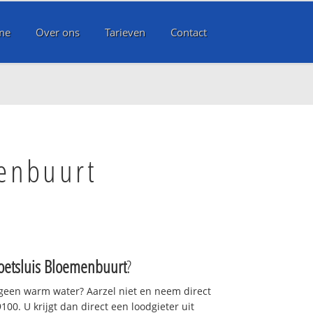
me
Over ons
Tarieven
Contact
menbuurt
oetsluis Bloemenbuurt
?
 geen warm water? Aarzel niet en neem direct
00. U krijgt dan direct een loodgieter uit