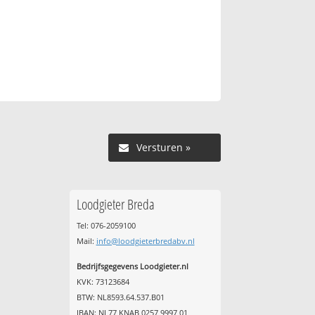
Versturen »
Loodgieter Breda
Tel: 076-2059100
Mail:
info@loodgieterbredabv.nl
Bedrijfsgegevens Loodgieter.nl
KVK: 73123684
BTW: NL8593.64.537.B01
IBAN: NL77 KNAB 0257 9997 01