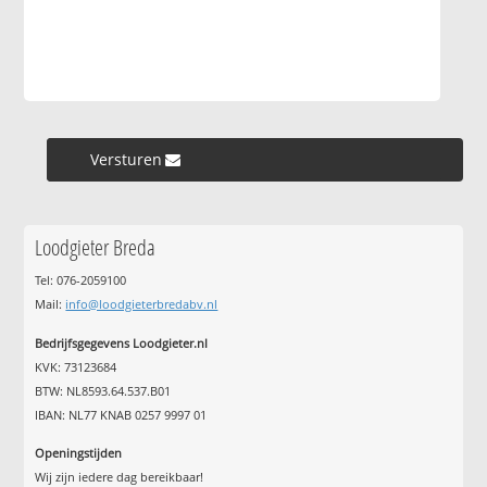
Versturen »
Loodgieter Breda
Tel: 076-2059100
Mail:
info@loodgieterbredabv.nl
Bedrijfsgegevens Loodgieter.nl
KVK: 73123684
BTW: NL8593.64.537.B01
IBAN: NL77 KNAB 0257 9997 01
Openingstijden
Wij zijn iedere dag bereikbaar!