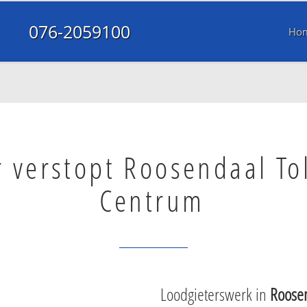
076-2059100
Ho
r verstopt Roosendaal To
Centrum
Loodgieterswerk in
Roose