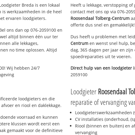
oodgieter Breda is een lokaal
Heeft u lekkage, verstopping of
en is werkzaamheden in de heel
contact met ons op via 076-20591
et ervaren loodgieters.
Roosendaal Tolberg-Centrum
aa
offerte dus snel en gemakkelijk!
? Bel ons dan op 076-2059100 en
ijwel altijd binnen één uur ter
Dus heeft u problemen met leid
nen alle lekkages,
Centrum
en wenst snel hulp, be
en no time oplossen. Altijd
dag, 365 dagen per jaar en zijn 
spoedreparaties uit te voeren.
00! Wij hebben 24/7
Direct hulp van een loodgieter 
mgeving
2059100
Loodgieter
Roosendaal To
ficeerde loodgieters en die
reparatie of vervanging va
afvoer en riool en daklekkage.
Loodgieterswerkzaamheden (w
oldoende voorraad en kunnen
CV installaties (onderhoud, (
otere klussen wordt eerst een
Riool (binnen en buiten) en a
aak gemaakt voor de definitieve
vervanging