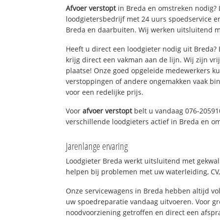
Afvoer verstopt
in Breda en omstreken nodig? L
loodgietersbedrijf met 24 uurs spoedservice 
Breda en daarbuiten. Wij werken uitsluitend m
Heeft u direct een loodgieter nodig uit Breda
krijg direct een vakman aan de lijn. Wij zijn vr
plaatse! Onze goed opgeleide medewerkers kun
verstoppingen of andere ongemakken vaak binn
voor een redelijke prijs.
Voor
afvoer verstopt
belt u vandaag 076-20591
verschillende loodgieters actief in Breda en o
Jarenlange ervaring
Loodgieter Breda werkt uitsluitend met gekwali
helpen bij problemen met uw waterleiding, CV, 
Onze servicewagens in Breda hebben altijd v
uw spoedreparatie vandaag uitvoeren. Voor gr
noodvoorziening getroffen en direct een afspr