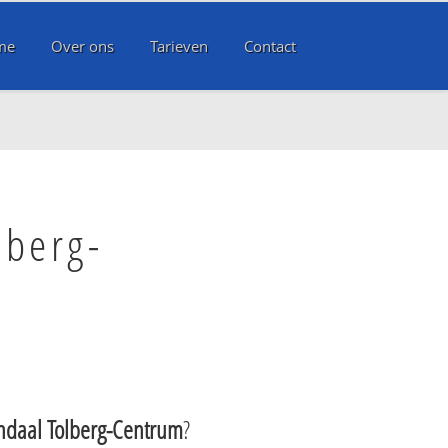
me
Over ons
Tarieven
Contact
lberg-
ndaal Tolberg-Centrum
?