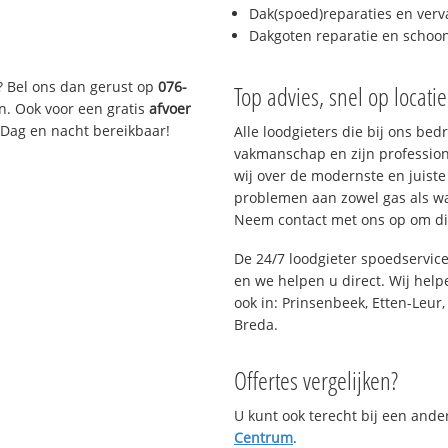
Dak(spoed)reparaties en verv
Dakgoten reparatie en scho
? Bel ons dan gerust op
076-
Top advies, snel op locati
n. Ook voor een gratis
afvoer
 Dag en nacht bereikbaar!
Alle loodgieters die bij ons be
vakmanschap en zijn profession
wij over de modernste en juist
problemen aan zowel gas als wat
Neem contact met ons op om di
De 24/7 loodgieter spoedservic
en we helpen u direct. Wij help
ook in: Prinsenbeek, Etten-Leur
Breda.
Offertes vergelijken?
U kunt ook terecht bij een and
Centrum
.