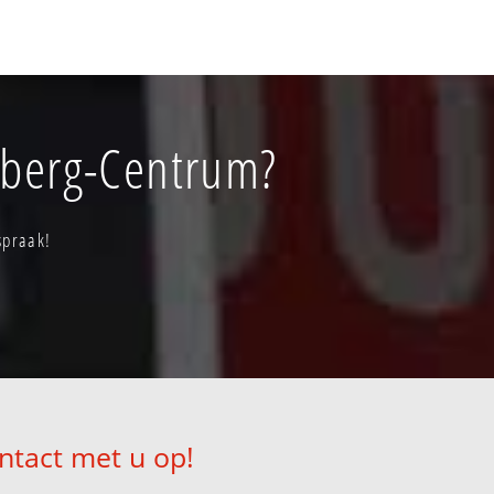
olberg-Centrum?
spraak!
ntact met u op!