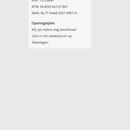
KVK: 73123684
BTW: NL8593.64.537.B01
IBAN: NL77 KNAB 0257 9997 01
Openingstijden
Wij zijn iedere dag bereikbaar!
Ook in het weekend en op
feestdagen