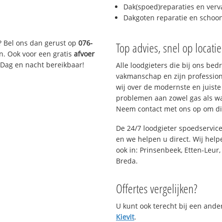
Dak(spoed)reparaties en verv
Dakgoten reparatie en scho
? Bel ons dan gerust op
076-
Top advies, snel op locati
n. Ook voor een gratis
afvoer
 Dag en nacht bereikbaar!
Alle loodgieters die bij ons be
vakmanschap en zijn profession
wij over de modernste en juist
problemen aan zowel gas als wat
Neem contact met ons op om di
De 24/7 loodgieter spoedservic
en we helpen u direct. Wij help
ook in: Prinsenbeek, Etten-Leur
Breda.
Offertes vergelijken?
U kunt ook terecht bij een and
Kievit
.