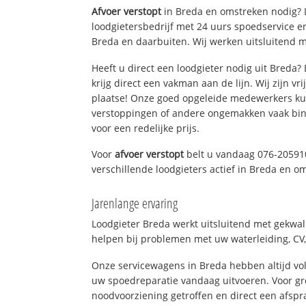
Afvoer verstopt
in Breda en omstreken nodig? L
loodgietersbedrijf met 24 uurs spoedservice 
Breda en daarbuiten. Wij werken uitsluitend m
Heeft u direct een loodgieter nodig uit Breda
krijg direct een vakman aan de lijn. Wij zijn vr
plaatse! Onze goed opgeleide medewerkers kun
verstoppingen of andere ongemakken vaak binn
voor een redelijke prijs.
Voor
afvoer verstopt
belt u vandaag 076-20591
verschillende loodgieters actief in Breda en o
Jarenlange ervaring
Loodgieter Breda werkt uitsluitend met gekwali
helpen bij problemen met uw waterleiding, CV, 
Onze servicewagens in Breda hebben altijd v
uw spoedreparatie vandaag uitvoeren. Voor gr
noodvoorziening getroffen en direct een afspr