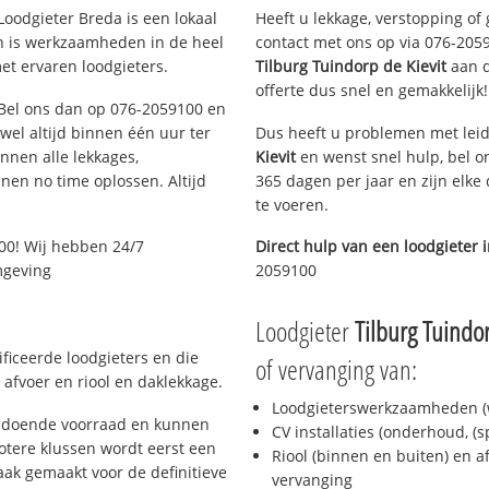
oodgieter Breda is een lokaal
Heeft u lekkage, verstopping of
en is werkzaamheden in de heel
contact met ons op via 076-20591
et ervaren loodgieters.
Tilburg Tuindorp de Kievit
aan de
offerte dus snel en gemakkelijk!
? Bel ons dan op 076-2059100 en
ijwel altijd binnen één uur ter
Dus heeft u problemen met leid
nen alle lekkages,
Kievit
en wenst snel hulp, bel o
en no time oplossen. Altijd
365 dagen per jaar en zijn elke
te voeren.
00! Wij hebben 24/7
Direct hulp van een loodgieter 
mgeving
2059100
Loodgieter
Tilburg Tuindor
ficeerde loodgieters en die
of vervanging van:
afvoer en riool en daklekkage.
Loodgieterswerkzaamheden (w
oldoende voorraad en kunnen
CV installaties (onderhoud, (
otere klussen wordt eerst een
Riool (binnen en buiten) en a
aak gemaakt voor de definitieve
vervanging