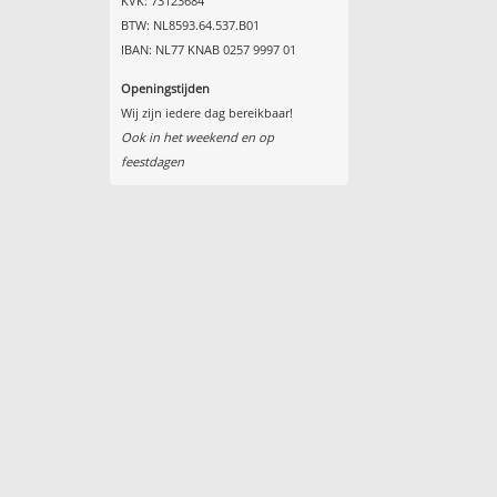
KVK: 73123684
BTW: NL8593.64.537.B01
IBAN: NL77 KNAB 0257 9997 01
Openingstijden
Wij zijn iedere dag bereikbaar!
Ook in het weekend en op
feestdagen