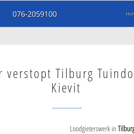
076-2059100
Ho
r verstopt Tilburg Tuind
Kievit
Loodgieterswerk in
Tilbur