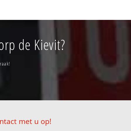
orp de Kievit?
praak!
ntact met u op!