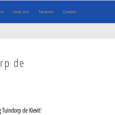
me
Over ons
Tarieven
Contact
orp de
g Tuindorp de Kievit
?