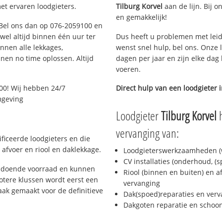
et ervaren loodgieters.
Tilburg Korvel
aan de lijn. Bij o
en gemakkelijk!
? Bel ons dan op 076-2059100 en
ijwel altijd binnen één uur ter
Dus heeft u problemen met leid
nen alle lekkages,
wenst snel hulp, bel ons. Onze 
en no time oplossen. Altijd
dagen per jaar en zijn elke dag 
voeren.
00! Wij hebben 24/7
Direct hulp van een loodgieter 
mgeving
Loodgieter
Tilburg Korvel
h
vervanging van:
ficeerde loodgieters en die
afvoer en riool en daklekkage.
Loodgieterswerkzaamheden (w
CV installaties (onderhoud, (
oldoende voorraad en kunnen
Riool (binnen en buiten) en a
otere klussen wordt eerst een
vervanging
aak gemaakt voor de definitieve
Dak(spoed)reparaties en verv
Dakgoten reparatie en scho