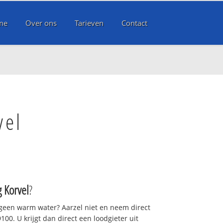
me
Over ons
Tarieven
Contact
vel
g Korvel
?
 geen warm water? Aarzel niet en neem direct
00. U krijgt dan direct een loodgieter uit