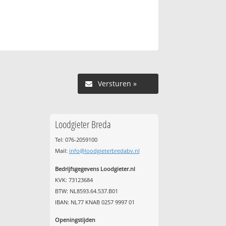
Versturen »
Loodgieter Breda
Tel: 076-2059100
Mail:
info@loodgieterbredabv.nl
Bedrijfsgegevens Loodgieter.nl
KVK: 73123684
BTW: NL8593.64.537.B01
IBAN: NL77 KNAB 0257 9997 01
Openingstijden