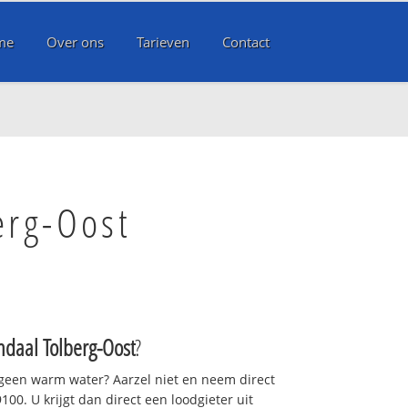
me
Over ons
Tarieven
Contact
erg-Oost
daal Tolberg-Oost
?
 geen warm water? Aarzel niet en neem direct
00. U krijgt dan direct een loodgieter uit