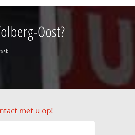
Tolberg-Oost?
raak!
ntact met u op!