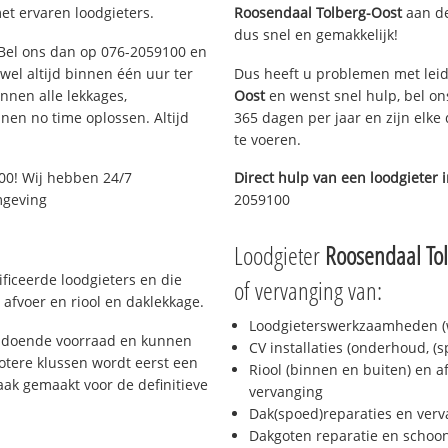
et ervaren loodgieters.
Roosendaal Tolberg-Oost
aan de 
dus snel en gemakkelijk!
? Bel ons dan op 076-2059100 en
ijwel altijd binnen één uur ter
Dus heeft u problemen met leid
nen alle lekkages,
Oost
en wenst snel hulp, bel on
en no time oplossen. Altijd
365 dagen per jaar en zijn elke
te voeren.
00! Wij hebben 24/7
Direct hulp van een loodgieter 
mgeving
2059100
Loodgieter
Roosendaal Tol
ficeerde loodgieters en die
of vervanging van:
afvoer en riool en daklekkage.
Loodgieterswerkzaamheden (w
oldoende voorraad en kunnen
CV installaties (onderhoud, (
otere klussen wordt eerst een
Riool (binnen en buiten) en a
aak gemaakt voor de definitieve
vervanging
Dak(spoed)reparaties en verv
Dakgoten reparatie en scho