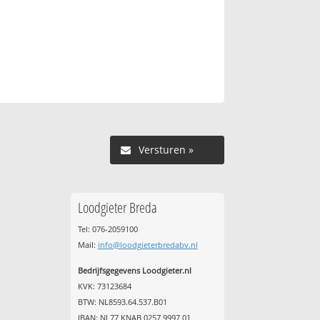
Versturen »
Loodgieter Breda
Tel: 076-2059100
Mail:
info@loodgieterbredabv.nl
Bedrijfsgegevens Loodgieter.nl
KVK: 73123684
BTW: NL8593.64.537.B01
IBAN: NL77 KNAB 0257 9997 01